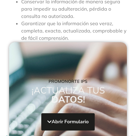
Conservar la información de manera segura
para impedir su adulteración, pérdida o
consulta no autorizada.
Garantizar que la información sea veraz,
completa, exacta, actualizada, comprobable y
de fácil comprensión.
Garantizar la confidencialidad de la historia
clínica conforme a lo señalado por la ley.
Permitir el acceso a la información solo al
personal autorizado.
Salud Social IPS hará uso de los datos
personales del titular solo para aquellas
PROMONORTE IPS
¡ACTUALIZA TUS
finalidades para las cuales se encuentre
autorizada y respetando toda normativa
DATOS!
sobre protección de datos personales.
Abrir Formulario