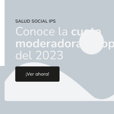
SALUD SOCIAL IPS​
Conoce la
cuota
moderadora y co
del 2023
¡Ver ahora!