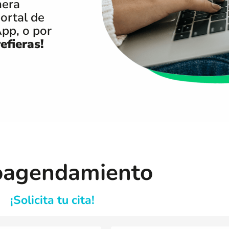
nera
portal de
pp, o por
efieras!
oagendamiento
¡Solicita tu cita!