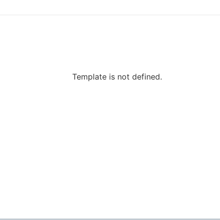
Template is not defined.
onformidad con lo dispuesto en el formato de autorización d